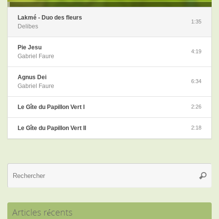
Lakmé - Duo des fleurs
1:35
Delibes
Pie Jesu
4:19
Gabriel Faure
Agnus Dei
6:34
Gabriel Faure
Le Gîte du Papillon Vert I
2:26
Le Gîte du Papillon Vert II
2:18
Re
Reche
po
:
Articles récents