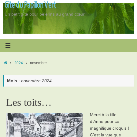
Gîte du Papillon Vert
Passer
au
Un petit gîte pour pèlerins au grand cœur.
contenu
Accueil
2024
novembre
Mois :
novembre 2024
Les toits…
Merci à la fille
d’Anne pour ce
magnifique croquis !
C’est la vue que