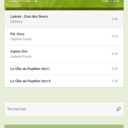
0:00
/
1:35
Lakmé - Duo des fleurs
1:35
Delibes
Pie Jesu
4:19
Gabriel Faure
Agnus Dei
6:34
Gabriel Faure
Le Gîte du Papillon Vert I
2:26
Le Gîte du Papillon Vert II
2:18
Re
Reche
po
: