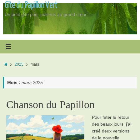
Gîte du Papillon Vert
Passer
au
Un petit gîte pour pèlerins au grand cœur.
contenu
Accueil
2025
mars
Mois :
mars 2025
Chanson du Papillon
Pour fêter le retour
des beaux jours, j’ai
créé deux versions
de la nouvelle