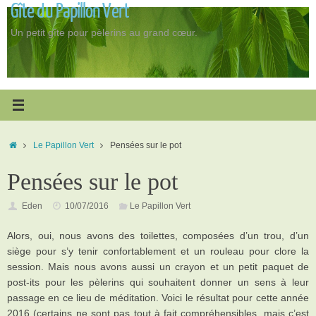
Gîte du Papillon Vert
Passer
au
Un petit gîte pour pèlerins au grand cœur.
contenu
Accueil
Le Papillon Vert
Pensées sur le pot
Pensées sur le pot
Eden
10/07/2016
Le Papillon Vert
Alors, oui, nous avons des toilettes, composées d’un trou, d’un
siège pour s’y tenir confortablement et un rouleau pour clore la
session. Mais nous avons aussi un crayon et un petit paquet de
post-its pour les pèlerins qui souhaitent donner un sens à leur
passage en ce lieu de méditation. Voici le résultat pour cette année
2016 (certains ne sont pas tout à fait compréhensibles, mais c’est