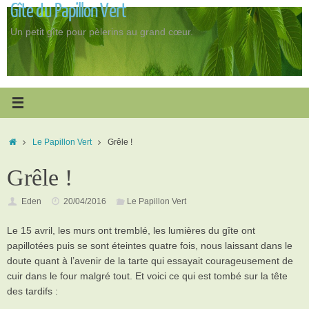
Gîte du Papillon Vert
Passer
au
Un petit gîte pour pèlerins au grand cœur.
contenu
Accueil
Le Papillon Vert
Grêle !
Grêle !
Eden
20/04/2016
Le Papillon Vert
Le 15 avril, les murs ont tremblé, les lumières du gîte ont
papillotées puis se sont éteintes quatre fois, nous laissant dans le
doute quant à l’avenir de la tarte qui essayait courageusement de
cuir dans le four malgré tout. Et voici ce qui est tombé sur la tête
des tardifs :