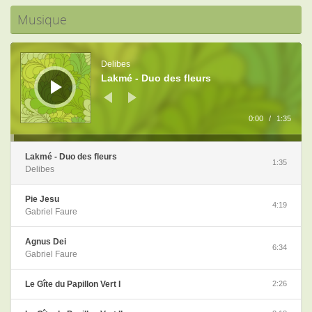
Musique
Lecteur
audio
Delibes
Lakmé - Duo des fleurs
0:00
/
1:35
Lakmé - Duo des fleurs
1:35
Delibes
Pie Jesu
4:19
Gabriel Faure
Agnus Dei
6:34
Gabriel Faure
Le Gîte du Papillon Vert I
2:26