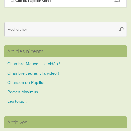
Le Gîte du Papillon Vert II
2:18
Re
Reche
po
:
Articles récents
Chambre Mauve… la vidéo !
Chambre Jaune… la vidéo !
Chanson du Papillon
Pecten Maximus
Les toits…
Archives