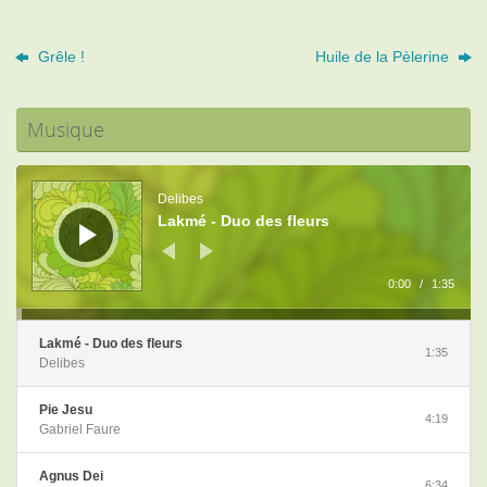
Grêle !
Huile de la Pèlerine
Musique
Lecteur
audio
Delibes
Lakmé - Duo des fleurs
0:00
/
1:35
Lakmé - Duo des fleurs
1:35
Delibes
Pie Jesu
4:19
Gabriel Faure
Agnus Dei
6:34