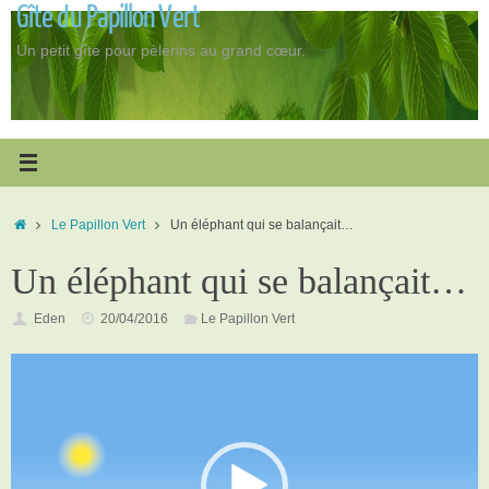
Gîte du Papillon Vert
Passer
au
Un petit gîte pour pèlerins au grand cœur.
contenu
Accueil
Le Papillon Vert
Un éléphant qui se balançait…
Un éléphant qui se balançait…
Eden
20/04/2016
Le Papillon Vert
Lecteur
vidéo