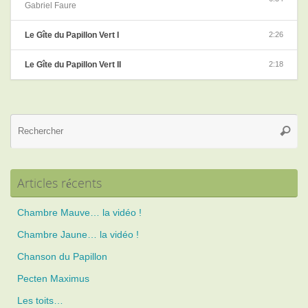
Gabriel Faure
Le Gîte du Papillon Vert I
2:26
Le Gîte du Papillon Vert II
2:18
Re
Reche
po
:
Articles récents
Chambre Mauve… la vidéo !
Chambre Jaune… la vidéo !
Chanson du Papillon
Pecten Maximus
Les toits…